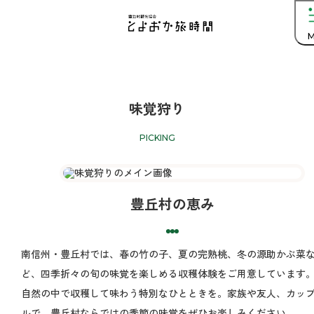
M
味覚狩り
PICKING
特別なひとときを
季節の味覚を味わう
豊丘村の恵み
南信州・豊丘村では、春の竹の子、夏の完熟桃、冬の源助かぶ菜
ど、四季折々の旬の味覚を楽しめる収穫体験をご用意しています
自然の中で収穫して味わう特別なひとときを。家族や友人、カッ
ルで、豊丘村ならではの季節の味覚をぜひお楽しみください。