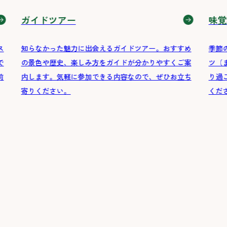
ガイドツアー
味覚
ス
知らなかった魅力に出会えるガイドツアー。おすすめ
季節
で
の景色や歴史、楽しみ方をガイドが分かりやすくご案
ツ（
前
内します。気軽に参加できる内容なので、ぜひお立ち
り過
寄りください。
くだ