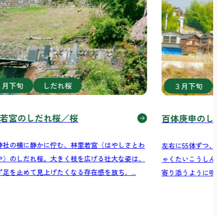
３月下旬
しだれ桜
３月下旬
若宮のしだれ桜／桜
百体庚申のし
神社の横に静かに佇む、林里若宮（はやしさとわ
左右に55体ずつ
や）のしだれ桜。大きく枝を広げる壮大な姿は、
ゃくたいこうしん
ず足を止めて見上げたくなる存在感を放ち、...
寄り添うように咲く