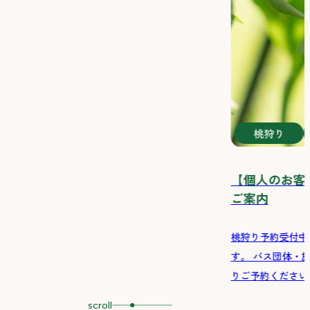
桃狩り
【個人のお客
ご案内
桃狩り予約受付中
す。 バス団体・
りご予約ください。
scroll