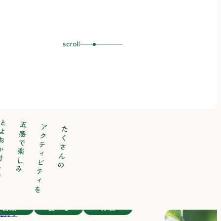
scroll
村を満喫！
五感で楽しみ
アクティビティを
たくさんの
自然
食べる
体験