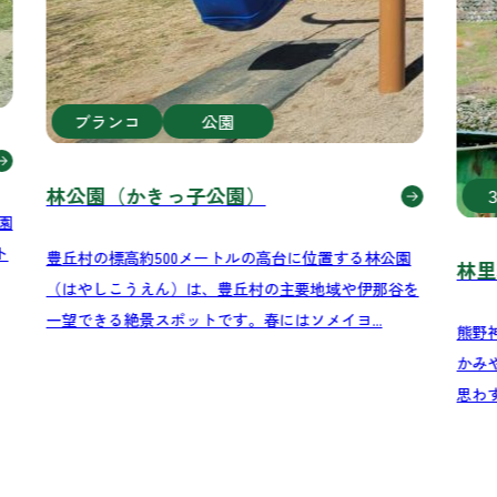
ブランコ
公園
林公園（かきっ子公園）
園
ト
豊丘村の標高約500メートルの高台に位置する林公園
林里
（はやしこうえん）は、豊丘村の主要地域や伊那谷を
一望できる絶景スポットです。春にはソメイヨ...
熊野
かみ
思わ