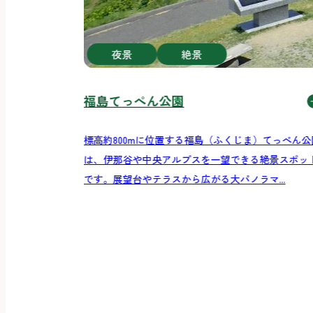
夜景
絶景
福島てっぺん公園
標高約800mに位置する福島（ふくじま）てっぺん公
は、伊那谷や中央アルプスを一望できる絶景スポッ
です。展望台やテラスから広がる大パノラマ...