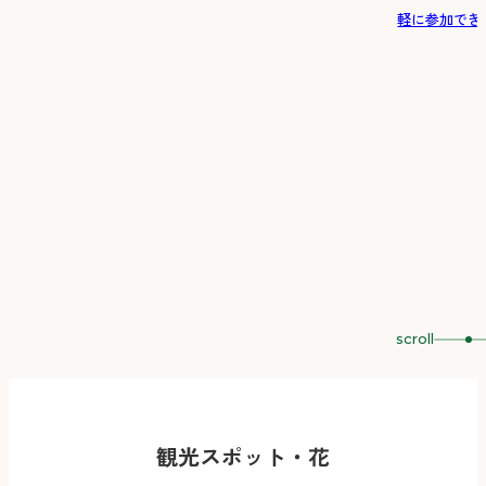
軽に参加でき
scroll
観光スポット・花