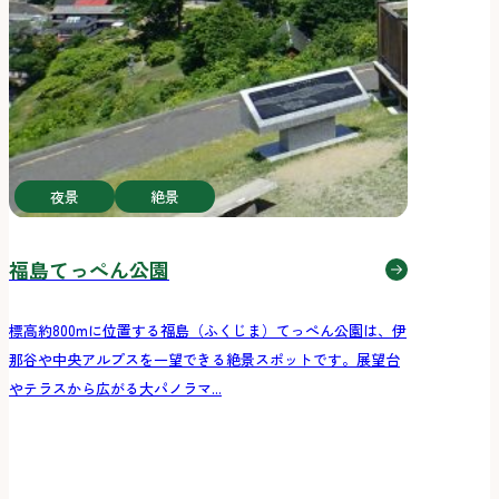
夜景
絶景
福島てっぺん公園
標高約800mに位置する福島（ふくじま）てっぺん公園は、伊
那谷や中央アルプスを一望できる絶景スポットです。展望台
やテラスから広がる大パノラマ...