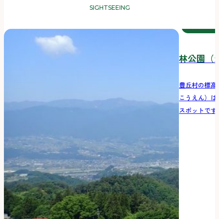
SIGHTSEEING
ブランコ
林公園（
豊丘村の標高
こうえん）は
スポットです。