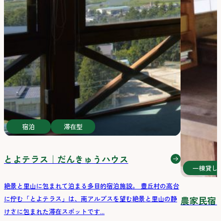
宿泊
滞在型
とよテラス｜だんきゅうハウス
一棟貸し
絶景と里山に包まれて泊まる多目的宿泊施設。 豊丘村の高台
に佇む「とよテラス」は、南アルプスを望む絶景と里山の静
農家民宿
けさに包まれた滞在スポットです...