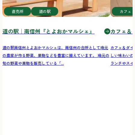
直売所
道の駅
カフェ
道の駅｜南信州『とよおかマルシェ』
カフェ＆ダ
道の駅南信州とよおかマルシェは、南信州の台所として地元
カフェ＆ダイ
の農家が作る野菜、果物などを豊富に揃えています。 地元の
しい味わいの
旬の野菜や果物を販売している「...
ランチやスイー