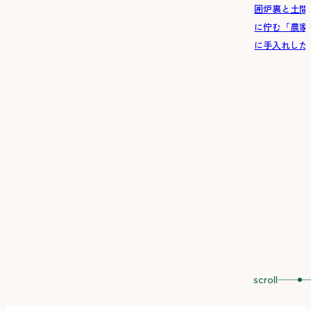
囲炉裏と土間
に佇む「農家
に手入れした一
scroll