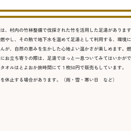
には、村内の竹林整備で伐採された竹を活用した足湯がありま
を燃やし、その熱で地下水を温めて足湯として利用する、環境
せんが、自然の恵みを生かした心地よい温かさが楽しめます。
ェにお立ち寄りの際は、足湯でほっと一息ついてみてはいかが
タオルはとよおか旅時間にて１枚50円で販売もしています。
業を休止する場合があります。（雨・雪・寒い日 など）