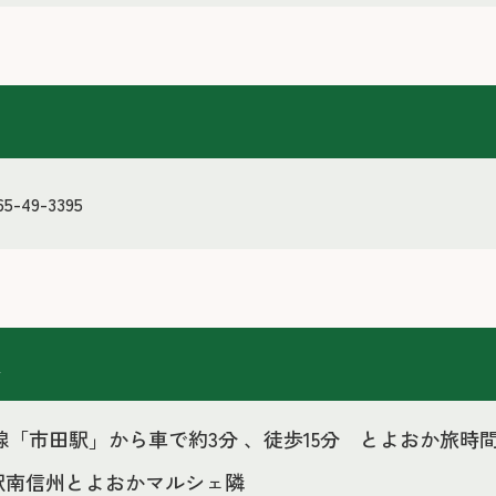
せ
5-49-3395
報
線「市田駅」から車で約3分 、徒歩15分 とよおか旅時
駅南信州とよおかマルシェ隣