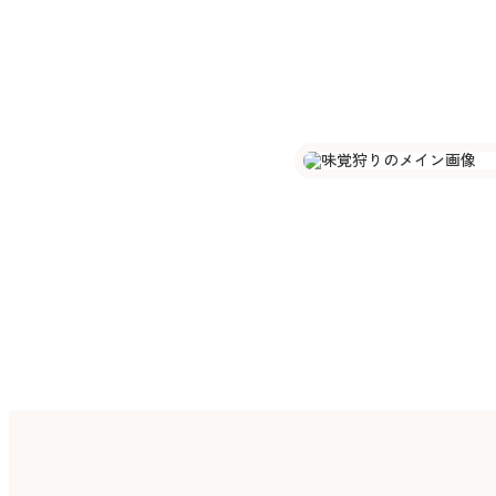
を
特
別
な
ひ
と
と
き
季
節
の
味
覚
を
味
わ
う