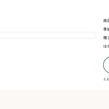
南
季
穫
は
とよ