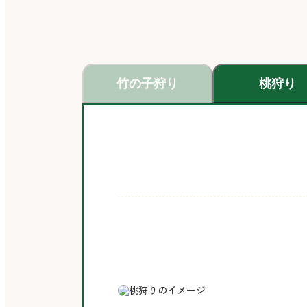
竹の子狩り
桃狩り