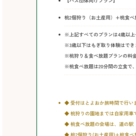
【バス団体向けプラン】
桃2個狩り（お土産用）+桃食べ放題
※上記すべてのプランは4歳以上
※3歳以下はもぎ取り体験はで
※桃狩り＆食べ放題プランの料
※桃食べ放題は20分間の立食で
そ
◆ 受付はとよおか旅時間で行い
の
◆ 桃狩りの園地までは自家用車
他
◆ 桃食べ放題の会場は、道の駅
◆ 桃2個狩り(お土産用)+桃食べ