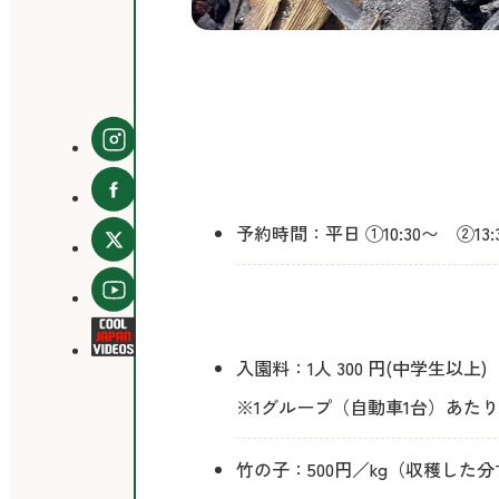
予
予約時間：平日 ①10:30〜 ②13
約
料
入園料：1人 300 円(中学生以上)
金
※1グループ（自動車1台）あたり
竹の子：500円／kg（収穫した