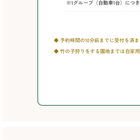
※1グループ（自動車1台）につ
そ
◆ 予約時間の10分前までに受付を
の
◆ 竹の子狩りをする園地までは自家用
他