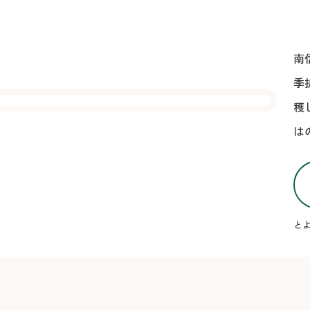
南
季
穫
は
とよ