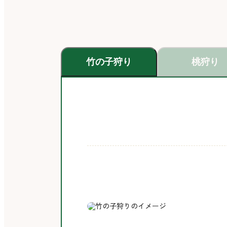
竹の子狩り
桃狩り