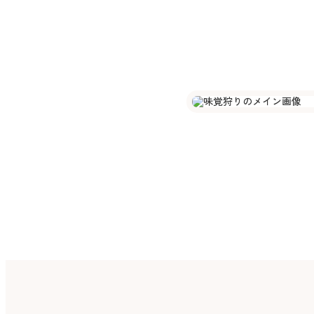
を
特
別
な
ひ
と
と
き
季
節
の
味
覚
を
味
わ
う