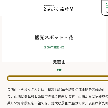
M
観光スポット・花
SIGHTSEEING
鬼面山
鬼面山（きめんざん）は、標高1,890mを誇る伊那山脈最高峰の山
で、山頂は豊丘村と飯田市の境に位置します。山頂からは伊那谷
美しい河岸段丘を一望でき、雄大な景色が魅力です。現在は新九