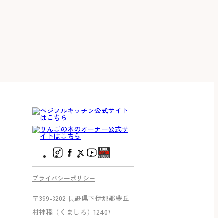
プライバシーポリシー
〒399-3202 ⻑野県下伊那郡豊丘
村神稲（くましろ）12407