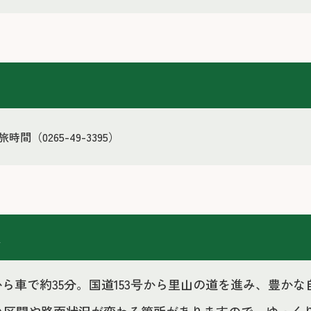
せ
時間（0265-49-3395）
報
Cから車で約35分。国道153号から里山の道を進み、豊