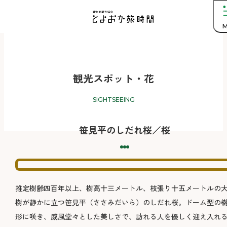
M
観光スポット・花
SIGHTSEEING
笹見平のしだれ桜／桜
推定樹齢四百年以上、樹高十三メートル、枝張り十五メートルの
樹が静かに立つ笹見平（ささみだいら）のしだれ桜。ドーム型の
形に咲き、威風堂々とした美しさで、訪れる人を優しく迎え入れ