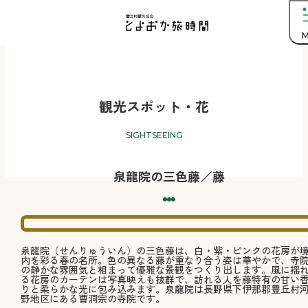
M
観光スポット・花
SIGHTSEEING
泉龍院の三色藤／藤
泉龍院（せんりゅういん）の三色藤は、白・紫・ピンクの花房が
内を彩る春の名所。色の異なる藤が重なり合う姿は華やかで、寺
の静かな雰囲気と相まって優雅な景観をつくり出します。風に揺
る花房のカーテンは写真映えも抜群で、訪れる人を藤特有の甘い
りと柔らかな光に包み込みます。泉龍院は長野県下伊那郡豊丘村
野地区にある曹洞宗の寺院です。