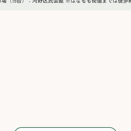
車場（15台）：河野区民会館 ※はなもも街道までは徒歩