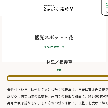
M
観光スポット・花
SIGHTSEEING
林里／福寿草
豊丘村・林里（はやしさと）に咲く福寿草は、早春に黄金色の花
広げる可憐な山里の風物詩。南向きの柿畑の斜面に、約3,000株の
寿草が咲き誇ります。まだ寒さの残る季節に、日差しを受けて輝