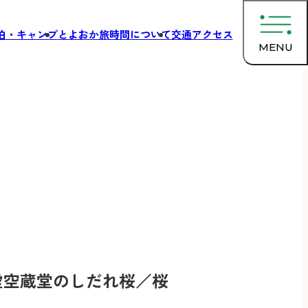
泊・キャンプ
とよおか旅時間について
交通アクセス
MENU
虚空蔵堂のしだれ桜／桜