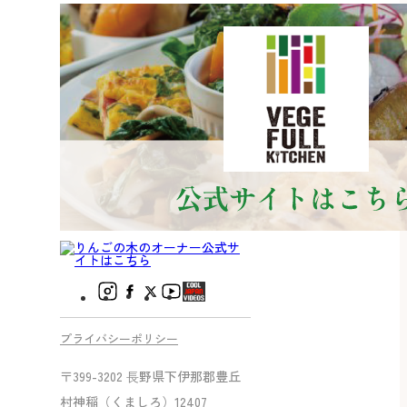
プライバシーポリシー
〒399-3202 ⻑野県下伊那郡豊丘
村神稲（くましろ）12407