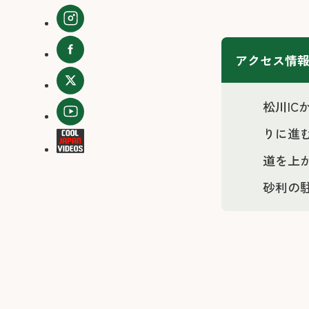
アクセス情
松川I
りに進
道を上
砂利の