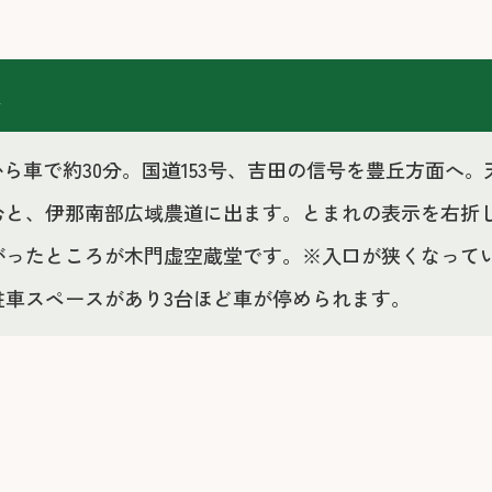
報
Cから車で約30分。国道153号、吉田の信号を豊丘方面
むと、伊那南部広域農道に出ます。とまれの表示を右折
がったところが木門虚空蔵堂です。※入口が狭くなって
駐車スペースがあり3台ほど車が停められます。