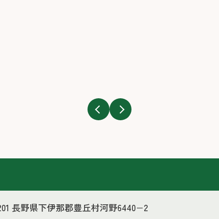
3201 長野県下伊那郡豊丘村河野6440−2