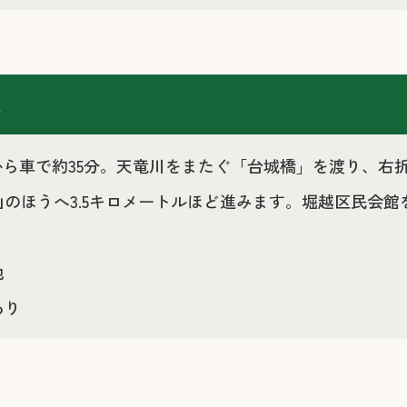
報
Cから車で約35分。天竜川をまたぐ「台城橋」を渡り、
山のほうへ3.5キロメートルほど進みます。堀越区民会
他
あり