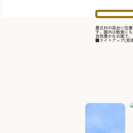
豊丘村の高台に位置
す。園内は散策にも
自然豊かな公園で、
■ライトアップ(見頃か