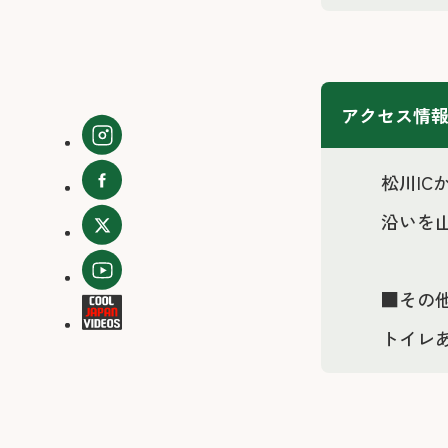
アクセス情
松川I
沿いを
■その
トイレ