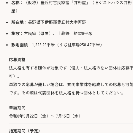
名称
：（仮称）豊丘村古民家宿「井桁屋」（旧ゲストハウス井桁
屋）
所在地
：長野県下伊那郡豊丘村大字河野
施設
：古民家（母屋）、土蔵等 約320平米
敷地面積
：1,223.29平米（うち駐車場258.47平米）
応募資格
法人格を有する団体が対象です（個人・法人格のない団体は応募
可）。
単独での応募が難しい場合は、共同事業体を結成しての応募も可
です。その際は代表団体を法人格を持つ団体としてください。
申請期間
令和8年5月22日（金）〜 7月15日（水）
指定期間（予定）