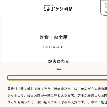
M
飲食・お土産
FOOD & GIFTS
焼肉ゆたか
豊丘村で長く親しまれてきた「焼肉ゆたか」は、昔ながらの焼肉
さんらしく、煙とお肉が一緒に味わえるお店。店主が厳選したお
はとても柔らかく、食べ応えにある厚みが人気です。丁寧に下処