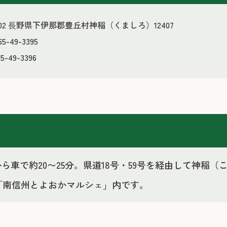
3202 ⻑野県下伊那郡豊丘村神稲（くましろ）12407
5-49-3395
5-49-3396
報
から車で約20〜25分。県道18号・59号を経由して神
「南信州とよおかマルシェ」内です。