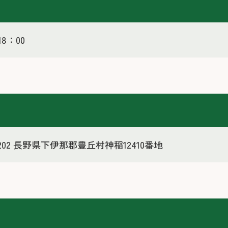
18：00
3202 長野県下伊那郡豊丘村神稲12410番地
せ